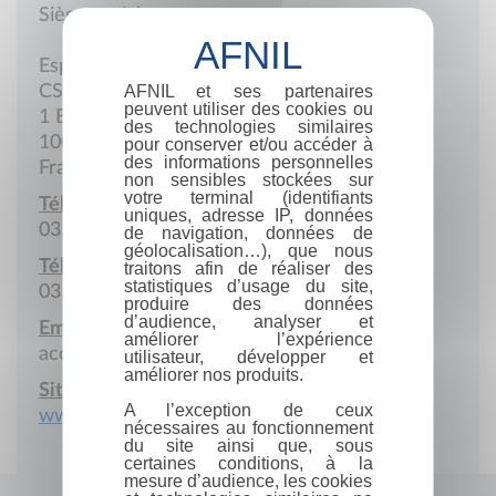
Siège social
Espace Régley
AFNIL et ses partenaires
CS 60706
peuvent utiliser des cookies ou
1 Boulevard Charles-Baltet
des technologies similaires
10001 Troyes Cedex
pour conserver et/ou accéder à
des informations personnelles
France
non sensibles stockées sur
votre terminal (identifiants
Téléphone :
uniques, adresse IP, données
03.25.43.70.00
de navigation, données de
géolocalisation…), que nous
Télécopie :
traitons afin de réaliser des
statistiques d’usage du site,
03.25.43.70.43
produire des données
d’audience, analyser et
Email :
améliorer l’expérience
accueil@troyes.cci.fr
utilisateur, développer et
améliorer nos produits.
Site Internet :
A l’exception de ceux
www.troyes.cci.fr
nécessaires au fonctionnement
du site ainsi que, sous
certaines conditions, à la
mesure d’audience, les cookies