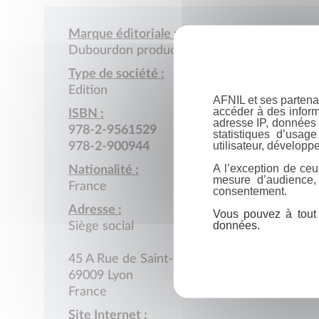
Marque éditoriale :
Dubourdon productions
Type de société :
Edition
AFNIL et ses partena
accéder à des inform
ISBN :
adresse IP, données 
978-2-9561529
statistiques d’usag
utilisateur, développe
978-2-900944
A l’exception de ceu
Nationalité :
mesure d’audience,
France
consentement.
Adresse :
Vous pouvez à tout 
données.
Siège social
45 A Rue de Saint-Cyr
69009 Lyon
France
Site Internet :