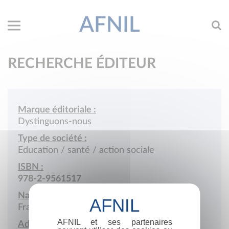
AFNIL
RECHERCHE ÉDITEUR
Marque éditoriale :
Dystinguons-nous
Type de société :
Education / santé / action sociale
ISBN :
978-2-9561517
Nationalité :
France
AFNIL et ses partenaires
Adresse :