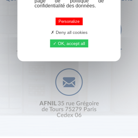
page de politique de
confidentialité des données.
Personalize
Deny all cookies
OK, accept all
+33 (0) 1 44 41 29 19
CONTACT
AFNIL
35 rue Grégoire
de Tours 75279 Paris
Cedex 06