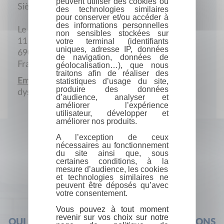
peuvent utiliser des cookies ou
Siège social
des technologies similaires
pour conserver et/ou accéder à
des informations personnelles
Le Sablon - allée 7
non sensibles stockées sur
11 Avenue Lacassagne
votre terminal (identifiants
uniques, adresse IP, données
69003 Lyon
de navigation, données de
France
géolocalisation…), que nous
traitons afin de réaliser des
Email :
statistiques d’usage du site,
produire des données
dystinguons.nous@gmail.com
d’audience, analyser et
améliorer l’expérience
utilisateur, développer et
améliorer nos produits.
A l’exception de ceux
nécessaires au fonctionnement
du site ainsi que, sous
certaines conditions, à la
mesure d’audience, les cookies
et technologies similaires ne
peuvent être déposés qu’avec
votre consentement.
Vous pouvez à tout moment
revenir sur vos choix sur notre
QUI SOMMES-NOUS ?
FOIRE AUX QUESTIONS