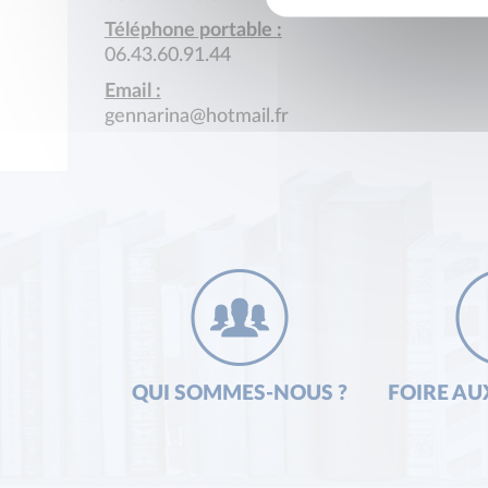
Téléphone portable :
06.43.60.91.44
Email :
gennarina@hotmail.fr
QUI SOMMES-NOUS ?
FOIRE AU