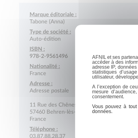
Marque éditoriale :
Tabone (Anna)
Type de société :
Auto-édition
ISBN :
978-2-9561496
AFNIL et ses partena
accéder à des inform
Nationalité :
adresse IP, données 
statistiques d’usag
France
utilisateur, développe
Adresse :
A l’exception de ceu
Adresse postale
mesure d’audience,
consentement.
11 Rue des Chênes
Vous pouvez à tout 
données.
57460 Behren-lès-Forbach
France
Téléphone :
03.87.88.28.37