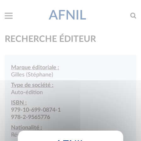
AFNIL
RECHERCHE ÉDITEUR
Marque éditoriale :
Gilles (Stéphane)
Type de société :
Auto-édition
ISBN :
979-10-699-0874-1
978-2-9565776
Nationalité :
Réunion