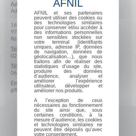
Adresse :
Adresse postale
AFNIL et ses partenaires
peuvent utiliser des cookies ou
des technologies similaires
167 E du Bois de Nèfles
pour conserver et/ou accéder à
97490 Sainte-Clotilde
des informations personnelles
non sensibles stockées sur
Réunion
votre terminal (identifiants
uniques, adresse IP, données
Téléphone :
de navigation, données de
02.62.28.50.45
géolocalisation…), que nous
traitons afin de réaliser des
Téléphone portable :
statistiques d’usage du site,
produire des données
06.92.03.69.67
d’audience, analyser et
améliorer l’expérience
Email :
utilisateur, développer et
gillestephane@wanadoo.fr
améliorer nos produits.
A l’exception de ceux
nécessaires au fonctionnement
du site ainsi que, sous
certaines conditions, à la
mesure d’audience, les cookies
et technologies similaires ne
peuvent être déposés qu’avec
votre consentement.