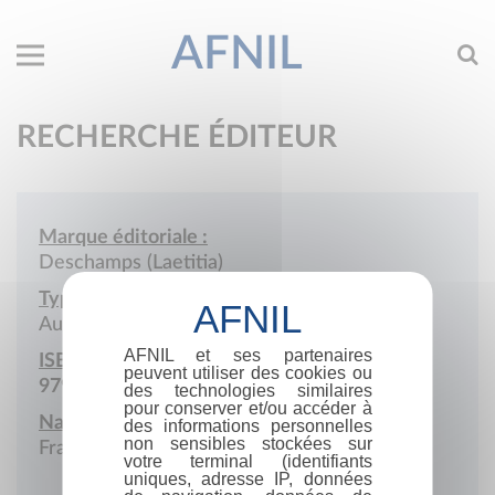
AFNIL
RECHERCHE ÉDITEUR
Marque éditoriale :
Deschamps (Laetitia)
Type de société :
Auto-édition
AFNIL et ses partenaires
ISBN :
peuvent utiliser des cookies ou
979-10-699-0872-7
des technologies similaires
pour conserver et/ou accéder à
Nationalité :
des informations personnelles
non sensibles stockées sur
France
votre terminal (identifiants
uniques, adresse IP, données