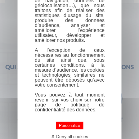
de navigation, données de
géolocalisation…), que nous
traitons afin de réaliser des
statistiques d’usage du site,
produire des données
d’audience, analyser et
améliorer l’expérience
utilisateur, développer et
améliorer nos produits.
A l’exception de ceux
nécessaires au fonctionnement
du site ainsi que, sous
certaines conditions, à la
QUI SOMMES-NOUS ?
FOIRE AUX QUESTIONS
mesure d’audience, les cookies
et technologies similaires ne
peuvent être déposés qu’avec
votre consentement.
Vous pouvez à tout moment
revenir sur vos choix sur notre
page de politique de
confidentialité des données.
+33 (0) 1 44 41 29 19
CONTACT
Personalize
Deny all cookies