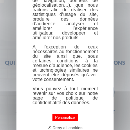
de navigation, données de
géolocalisation…), que nous
traitons afin de réaliser des
statistiques d’usage du site,
produire des données
d’audience, analyser et
améliorer l’expérience
utilisateur, développer et
améliorer nos produits.
A l’exception de ceux
nécessaires au fonctionnement
du site ainsi que, sous
certaines conditions, à la
QUI SOMMES-NOUS ?
FOIRE AUX QUESTIONS
mesure d’audience, les cookies
et technologies similaires ne
peuvent être déposés qu’avec
votre consentement.
Vous pouvez à tout moment
revenir sur vos choix sur notre
page de politique de
confidentialité des données.
+33 (0) 1 44 41 29 19
CONTACT
Personalize
Deny all cookies