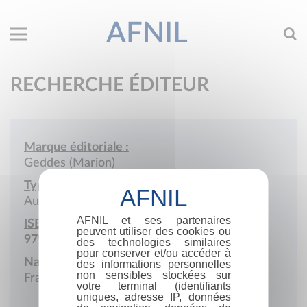
AFNIL
RECHERCHE ÉDITEUR
Marque éditoriale :
Geddes (Marion)
Type de société :
Auto-édition
AFNIL et ses partenaires
ISBN :
peuvent utiliser des cookies ou
979-10-699-0859-8
des technologies similaires
pour conserver et/ou accéder à
Nationalité :
des informations personnelles
non sensibles stockées sur
France
votre terminal (identifiants
uniques, adresse IP, données