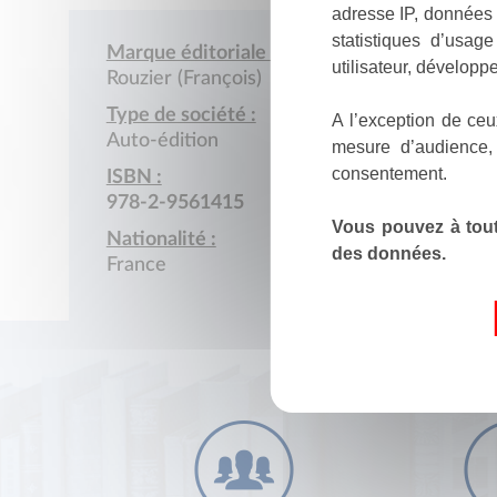
adresse IP, données 
statistiques d’usag
Marque éditoriale :
utilisateur, développe
Rouzier (François)
Type de société :
A l’exception de ceu
Auto-édition
mesure d’audience,
consentement.
ISBN :
978-2-9561415
Vous pouvez à tout
Nationalité :
des données.
France