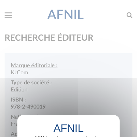
AFNIL
RECHERCHE ÉDITEUR
Marque éditoriale :
KJCom
Type de société :
Edition
ISBN :
978-2-490019
Nationalité :
France
Adresse :