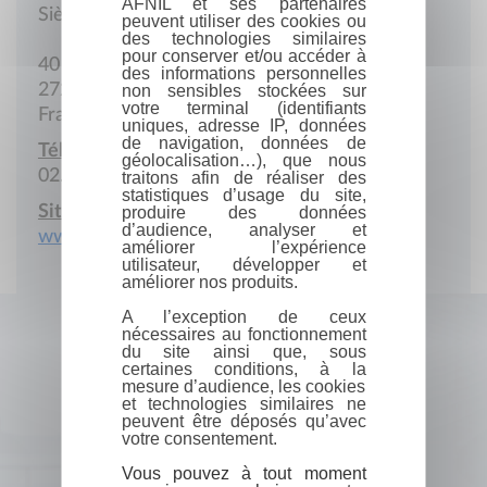
AFNIL et ses partenaires
Siège social
peuvent utiliser des cookies ou
des technologies similaires
pour conserver et/ou accéder à
40 Rue des Chênes
des informations personnelles
27210 Martainville
non sensibles stockées sur
votre terminal (identifiants
France
uniques, adresse IP, données
de navigation, données de
Téléphone :
géolocalisation…), que nous
02.32.41.70.56
traitons afin de réaliser des
statistiques d’usage du site,
Site Internet :
produire des données
d’audience, analyser et
www.kjcom.fr
améliorer l’expérience
utilisateur, développer et
améliorer nos produits.
A l’exception de ceux
nécessaires au fonctionnement
du site ainsi que, sous
certaines conditions, à la
mesure d’audience, les cookies
et technologies similaires ne
peuvent être déposés qu’avec
votre consentement.
Vous pouvez à tout moment