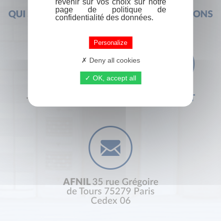
revenir sur vos choix sur notre
page de politique de
QUI SOMMES-NOUS ?
FOIRE AUX QUESTIONS
confidentialité des données.
Personalize
Deny all cookies
OK, accept all
+33 (0) 1 44 41 29 19
CONTACT
AFNIL
35 rue Grégoire
de Tours 75279 Paris
Cedex 06